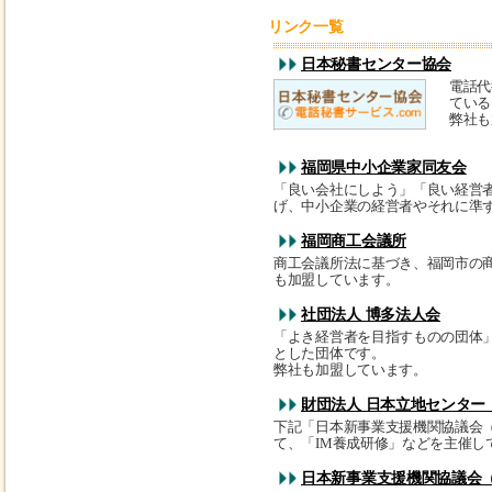
リンク一覧
日本秘書センター協会
電話代
ている
弊社も
福岡県中小企業家同友会
「良い会社にしよう」「良い経営
げ、中小企業の経営者やそれに準
福岡商工会議所
商工会議所法に基づき、福岡市の
も加盟しています。
社団法人 博多法人会
「よき経営者を目指すものの団体
とした団体です。
弊社も加盟しています。
財団法人 日本立地センター
下記「日本新事業支援機関協議会（
て、「IM養成研修」などを主催し
日本新事業支援機関協議会（