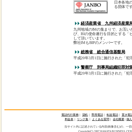
日本各地
る団体で
経済産業省 九州経済産業
九州地域のIMの集まりで、お互
び、BIの使命遂行を目的とする「
して頂いています。
弊社IMもBIPのメンバーです。
総務省 総合通信基盤局
平成20年3月1日に施行された「
警察庁 刑事局組織犯罪対
平成20年3月1日に施行された「
電話代行業務
｜
貸机
｜
専用電話
｜
転送電話
｜
置き電
料金表
｜
リンク集
｜
よくある質問
｜
会社概要
|
個
当サイト内に記述されている内容(画像含む)の、一
Copyright(C) 2007 HAKATA BUSINESS CENTER