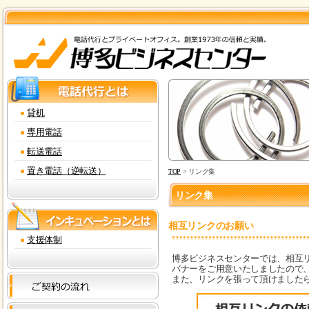
貸机
専用電話
転送電話
置き電話（逆転送）
TOP
> リンク集
リンク集
相互リンクのお願い
支援体制
博多ビジネスセンターでは、相互
バナーをご用意いたしましたので
また、リンクを張って頂けました